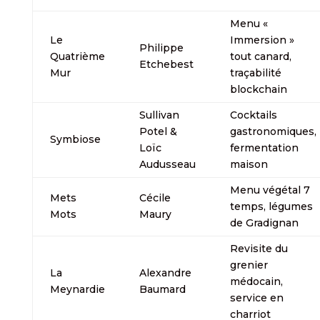
Menu «
Le
Immersion »
Philippe
Quatrième
tout canard,
Etchebest
Mur
traçabilité
blockchain
Sullivan
Cocktails
Potel &
gastronomiques,
Symbiose
Loïc
fermentation
Audusseau
maison
Menu végétal 7
Mets
Cécile
temps, légumes
Mots
Maury
de Gradignan
Revisite du
grenier
La
Alexandre
médocain,
Meynardie
Baumard
service en
charriot