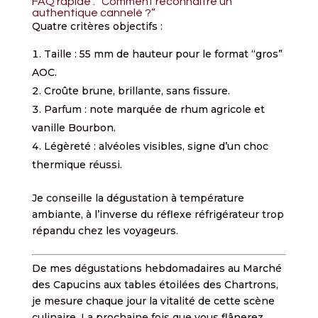
FAQ rapide : “Comment reconnaître un
authentique cannelé ?”
Quatre critères objectifs :
Taille : 55 mm de hauteur pour le format “gros”
AOC.
Croûte brune, brillante, sans fissure.
Parfum : note marquée de rhum agricole et
vanille Bourbon.
Légèreté : alvéoles visibles, signe d’un choc
thermique réussi.
Je conseille la dégustation à température
ambiante, à l’inverse du réflexe réfrigérateur trop
répandu chez les voyageurs.
De mes dégustations hebdomadaires au Marché
des Capucins aux tables étoilées des Chartrons,
je mesure chaque jour la vitalité de cette scène
culinaire. La prochaine fois que vous flânerez