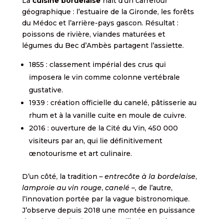
La
cuisine bordelaise
naît d’un carrefour
géographique : l’estuaire de la Gironde, les forêts
du Médoc et l’arrière-pays gascon. Résultat :
poissons de rivière, viandes maturées et
légumes du Bec d’Ambès partagent l’assiette.
1855 : classement impérial des crus qui
imposera le vin comme colonne vertébrale
gustative.
1939 : création officielle du canelé, pâtisserie au
rhum et à la vanille cuite en moule de cuivre.
2016 : ouverture de la Cité du Vin, 450 000
visiteurs par an, qui lie définitivement
œnotourisme et art culinaire.
D’un côté, la tradition –
entrecôte à la bordelaise
,
lamproie au vin rouge
,
canelé
–, de l’autre,
l’innovation portée par la vague bistronomique.
J’observe depuis 2018 une montée en puissance