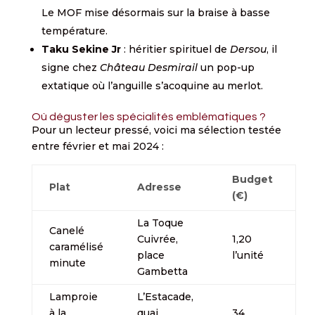
Le MOF mise désormais sur la braise à basse
température.
Taku Sekine Jr
: héritier spirituel de
Dersou
, il
signe chez
Château Desmirail
un pop-up
extatique où l’anguille s’acoquine au merlot.
Où déguster les spécialités emblématiques ?
Pour un lecteur pressé, voici ma sélection testée
entre février et mai 2024 :
Budget
Plat
Adresse
(€)
La Toque
Canelé
Cuivrée,
1,20
caramélisé
place
l’unité
minute
Gambetta
Lamproie
L’Estacade,
à la
quai
34