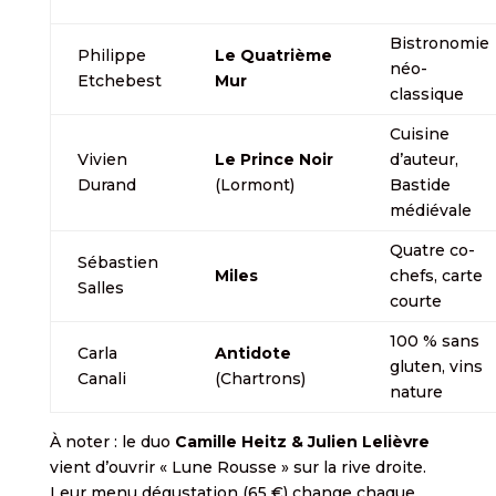
Bistronomie
Philippe
Le Quatrième
néo-
Etchebest
Mur
classique
Cuisine
Vivien
Le Prince Noir
d’auteur,
Durand
(Lormont)
Bastide
médiévale
Quatre co-
Sébastien
Miles
chefs, carte
Salles
courte
100 % sans
Carla
Antidote
gluten, vins
Canali
(Chartrons)
nature
À noter : le duo
Camille Heitz & Julien Lelièvre
vient d’ouvrir « Lune Rousse » sur la rive droite.
Leur menu dégustation (65 €) change chaque