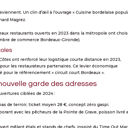
iennent. Un clin d’œil à l’ouvrage « Cuisine bordelaise popul
rnard Magrez.
uveaux restaurants ouverts en 2023 dans la métropole ont chois
hambre de commerce Bordeaux-Gironde).
coles
Côtes
ont renforcé leur logistique courte distance en 2023,
 pour les restaurateurs partenaires. Ce levier économique
é pour le référencement « circuit court Bordeaux ».
nouvelle garde des adresses
uvertures ciblées de 2024 :
apas de terroir, ticket moyen 28 €, concept zéro gaspi.
borant avec les pêcheurs de la Pointe de Grave, poisson livré 
ouvert mêlant étals et stands de chefs, inspiré du Time Out Ma