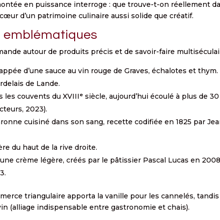
montée en puissance interroge : que trouve-t-on réellement d
 cœur d’un patrimoine culinaire aussi solide que créatif.
s emblématiques
ande autour de produits précis et de savoir-faire multiséculai
 nappée d’une sauce au vin rouge de Graves, échalotes et thym.
rdelais de Lande.
 les couvents du XVIIIᵉ siècle, aujourd’hui écoulé à plus de 30
cteurs, 2023).
ronne cuisiné dans son sang, recette codifiée en 1825 par Jea
ère du haut de la rive droite.
une crème légère, créés par le pâtissier Pascal Lucas en 2008
3.
merce triangulaire apporta la vanille pour les cannelés, tandi
u vin (alliage indispensable entre gastronomie et chais).