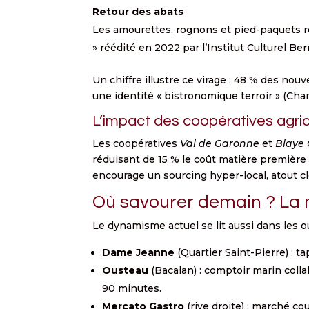
Retour des abats
Les amourettes, rognons et pied-paquets rev
» réédité en 2022 par l’Institut Culturel Be
Un chiffre illustre ce virage : 48 % des no
une identité « bistronomique terroir » (C
L’impact des coopératives agri
Les coopératives
Val de Garonne
et
Blaye 
réduisant de 15 % le coût matière première
encourage un sourcing hyper-local, atout cl
Où savourer demain ? La 
Le dynamisme actuel se lit aussi dans les o
Dame Jeanne
(Quartier Saint-Pierre) : t
Ousteau
(Bacalan) : comptoir marin colla
90 minutes.
Mercato Gastro
(rive droite) : marché c