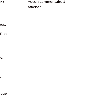
Aucun commentaire à
ans
afficher.
res.
 Plat
n-
,
s que