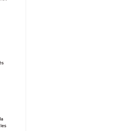
és
la
 les