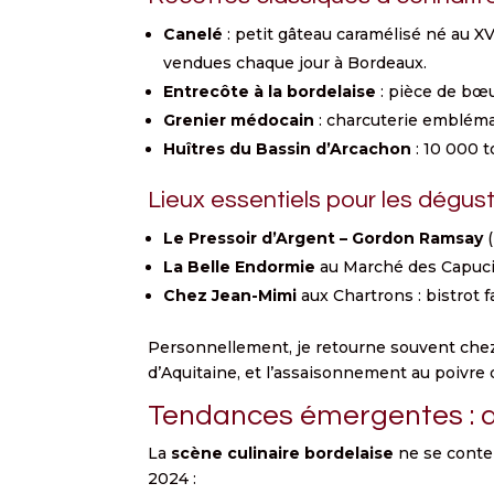
Canelé
: petit gâteau caramélisé né au X
vendues chaque jour à Bordeaux.
Entrecôte à la bordelaise
: pièce de bœu
Grenier médocain
: charcuterie emblémat
Huîtres du Bassin d’Arcachon
: 10 000 
Lieux essentiels pour les dégus
Le Pressoir d’Argent – Gordon Ramsay
(
La Belle Endormie
au Marché des Capucin
Chez Jean-Mimi
aux Chartrons : bistrot f
Personnellement, je retourne souvent chez J
d’Aquitaine, et l’assaisonnement au poivr
Tendances émergentes : du
La
scène culinaire bordelaise
ne se conte
2024 :