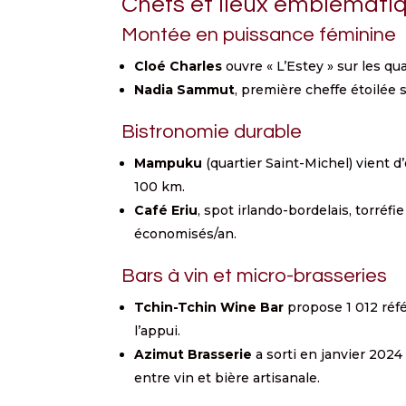
Chefs et lieux emblématiq
Montée en puissance féminine
Cloé Charles
ouvre « L’Estey » sur les q
Nadia Sammut
, première cheffe étoilée 
Bistronomie durable
Mampuku
(quartier Saint-Michel) vient d
100 km.
Café Eriu
, spot irlando-bordelais, torréfie
économisés/an.
Bars à vin et micro-brasseries
Tchin-Tchin Wine Bar
propose 1 012 réfé
l’appui.
Azimut Brasserie
a sorti en janvier 2024
entre vin et bière artisanale.