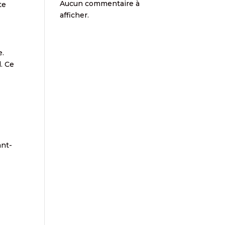
Aucun commentaire à
te
afficher.
e.
l. Ce
ant-