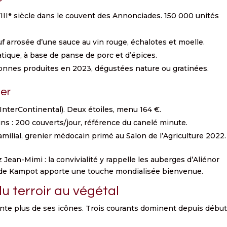
VIIIᵉ siècle dans le couvent des Annonciades. 150 000 unités
f arrosée d’une sauce au vin rouge, échalotes et moelle.
ique, à base de panse de porc et d’épices.
tonnes produites en 2023, dégustées nature ou gratinées.
ter
InterContinental). Deux étoiles, menu 164 €.
s : 200 couverts/jour, référence du canelé minute.
amilial, grenier médocain primé au Salon de l’Agriculture 2022.
ean-Mimi : la convivialité y rappelle les auberges d’Aliénor
e de Kampot apporte une touche mondialisée bienvenue.
 terroir au végétal
nte plus de ses icônes. Trois courants dominent depuis débu