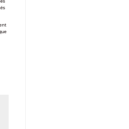
des
tés
ment
 que