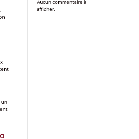
Aucun commentaire à
afficher.
.
non
ux
cent
e
t un
ment
la