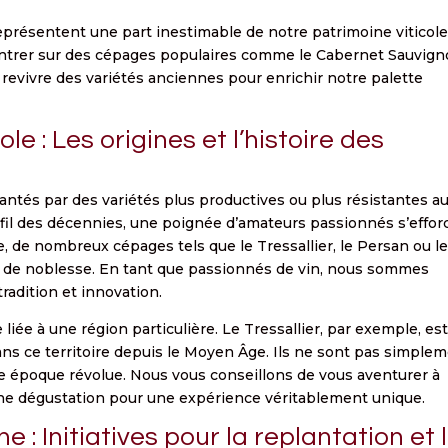
 représentent une part inestimable de notre patrimoine viticole
ncentrer sur des cépages populaires comme le Cabernet Sauvig
t revivre des variétés anciennes pour enrichir notre palette
ole : Les origines et l’histoire des
ntés par des variétés plus productives ou plus résistantes a
u fil des décennies, une poignée d’amateurs passionnés s’effor
, de nombreux cépages tels que le Tressallier, le Persan ou l
es de noblesse. En tant que passionnés de vin, nous sommes
tradition et innovation.
liée à une région particulière. Le Tressallier, par exemple, es
dans ce territoire depuis le Moyen Âge. Ils ne sont pas simple
e époque révolue. Nous vous conseillons de vous aventurer à
ine dégustation pour une expérience véritablement unique.
: Initiatives pour la replantation et 