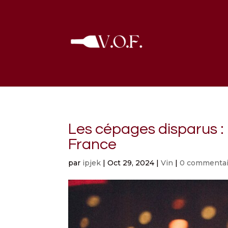
Les cépages disparus : 
France
par
ipjek
|
Oct 29, 2024
|
Vin
|
0 commentai