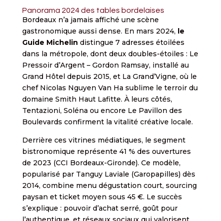
Panorama 2024 des tables bordelaises
Bordeaux n’a jamais affiché une scène
gastronomique aussi dense. En mars 2024,
le
Guide Michelin
distingue 7 adresses étoilées
dans la métropole, dont deux doubles-étoiles : Le
Pressoir d’Argent – Gordon Ramsay, installé au
Grand Hôtel depuis 2015, et La Grand’Vigne, où le
chef Nicolas Nguyen Van Ha sublime le terroir du
domaine Smith Haut Lafitte. À leurs côtés,
Tentazioni, Soléna ou encore Le Pavillon des
Boulevards confirment la vitalité créative locale.
Derrière ces vitrines médiatiques, le segment
bistronomique représente 41 % des ouvertures
de 2023 (CCI Bordeaux-Gironde). Ce modèle,
popularisé par Tanguy Laviale (Garopapilles) dès
2014, combine menu dégustation court, sourcing
paysan et ticket moyen sous 45 €. Le succès
s’explique : pouvoir d’achat serré, goût pour
l’authentique, et réseaux sociaux qui valorisent