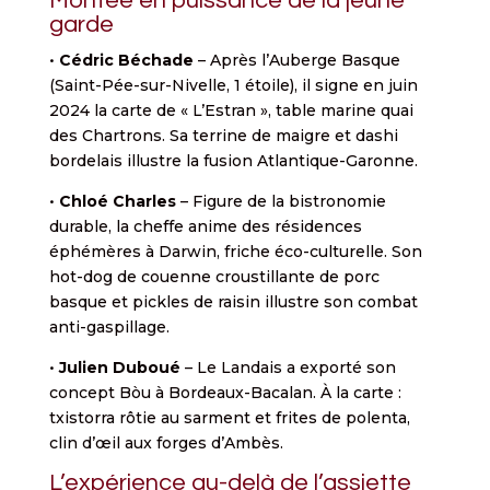
Montée en puissance de la jeune
garde
•
Cédric Béchade
– Après l’Auberge Basque
(Saint-Pée-sur-Nivelle, 1 étoile), il signe en juin
2024 la carte de « L’Estran », table marine quai
des Chartrons. Sa terrine de maigre et dashi
bordelais illustre la fusion Atlantique-Garonne.
•
Chloé Charles
– Figure de la bistronomie
durable, la cheffe anime des résidences
éphémères à Darwin, friche éco-culturelle. Son
hot-dog de couenne croustillante de porc
basque et pickles de raisin illustre son combat
anti-gaspillage.
•
Julien Duboué
– Le Landais a exporté son
concept Bòu à Bordeaux-Bacalan. À la carte :
txistorra rôtie au sarment et frites de polenta,
clin d’œil aux forges d’Ambès.
L’expérience au-delà de l’assiette