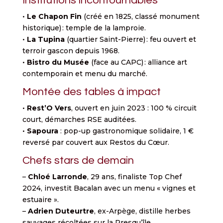
Institutions incontournables
•
Le Chapon Fin
(créé en 1825, classé monument
historique) : temple de la lamproie.
•
La Tupina
(quartier Saint-Pierre) : feu ouvert et
terroir gascon depuis 1968.
•
Bistro du Musée
(face au CAPC) : alliance art
contemporain et menu du marché.
Montée des tables à impact
•
Rest’O Vers
, ouvert en juin 2023 : 100 % circuit
court, démarches RSE auditées.
•
Sapoura
: pop-up gastronomique solidaire, 1 €
reversé par couvert aux Restos du Cœur.
Chefs stars de demain
–
Chloé Larronde
, 29 ans, finaliste Top Chef
2024, investit Bacalan avec un menu « vignes et
estuaire ».
–
Adrien Duteurtre
, ex-Arpège, distille herbes
sauvages récoltées sur la Presqu’île.