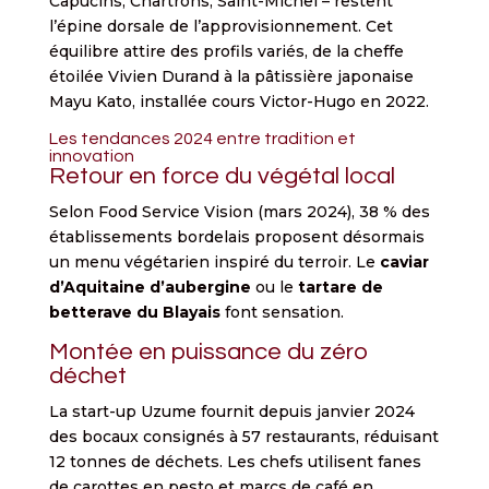
Capucins, Chartrons, Saint-Michel – restent
l’épine dorsale de l’approvisionnement. Cet
équilibre attire des profils variés, de la cheffe
étoilée Vivien Durand à la pâtissière japonaise
Mayu Kato, installée cours Victor-Hugo en 2022.
Les tendances 2024 entre tradition et
innovation
Retour en force du végétal local
Selon Food Service Vision (mars 2024), 38 % des
établissements bordelais proposent désormais
un menu végétarien inspiré du terroir. Le
caviar
d’Aquitaine d’aubergine
ou le
tartare de
betterave du Blayais
font sensation.
Montée en puissance du zéro
déchet
La start-up Uzume fournit depuis janvier 2024
des bocaux consignés à 57 restaurants, réduisant
12 tonnes de déchets. Les chefs utilisent fanes
de carottes en pesto et marcs de café en