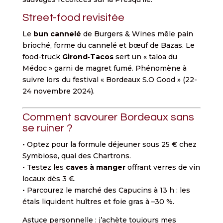
Street-food revisitée
Le
bun cannelé
de Burgers & Wines mêle pain
brioché, forme du cannelé et bœuf de Bazas. Le
food-truck
Girond‐Tacos
sert un « taloa du
Médoc » garni de magret fumé. Phénomène à
suivre lors du festival « Bordeaux S.O Good » (22-
24 novembre 2024).
Comment savourer Bordeaux sans
se ruiner ?
• Optez pour la formule déjeuner sous 25 € chez
Symbiose, quai des Chartrons.
• Testez les
caves à manger
offrant verres de vin
locaux dès 3 €.
• Parcourez le marché des Capucins à 13 h : les
étals liquident huîtres et foie gras à –30 %.
Astuce personnelle : j’achète toujours mes